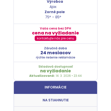
Výrobca
Ajax
Zorné pole
75° – 85°
Vaša cena bez DPH
cena na vyžiadanie
kontaktujte nás pre cenu
Záručná doba
24 mesiacov
rýchle riešenie reklamácie
Skladová dostupnosť
na vyžiadanie
Aktualizované:
14. 3. 2026 • 23:44
INFORMÁCIE
NA STIAHNUTIE