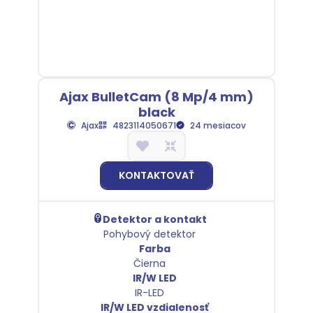
Ajax BulletCam (8 Mp/4 mm)
black
Ajax
4823114050671
24 mesiacov
KONTAKTOVAŤ
Detektor a kontakt
Pohybový detektor
Farba
Čierna
IR/W LED
IR-LED
IR/W LED vzdialenosť