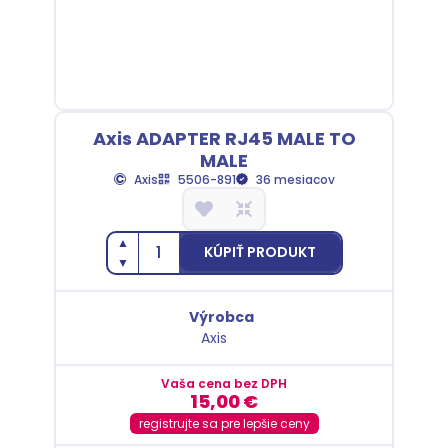
Axis ADAPTER RJ45 MALE TO
MALE
Axis
5506-891
36 mesiacov
▲
KÚPIŤ PRODUKT
▼
Výrobca
Axis
Vaša cena bez DPH
15,00
€
registrujte sa pre lepšie ceny