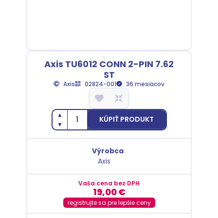
Axis TU6012 CONN 2-PIN 7.62
ST
Axis
02824-001
36 mesiacov
▲
KÚPIŤ PRODUKT
▼
Výrobca
Axis
Vaša cena bez DPH
19,00
€
registrujte sa pre lepšie ceny