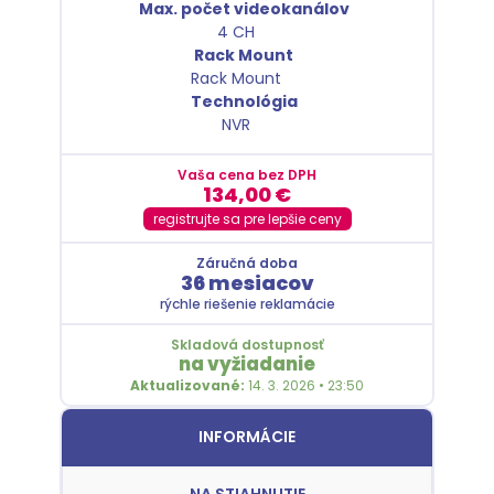
Max. počet videokanálov
4 CH
Rack Mount
Rack Mount
Technológia
NVR
Vaša cena bez DPH
134,00
€
registrujte sa pre lepšie ceny
Záručná doba
36 mesiacov
rýchle riešenie reklamácie
Skladová dostupnosť
na vyžiadanie
Aktualizované:
14. 3. 2026 • 23:50
INFORMÁCIE
NA STIAHNUTIE