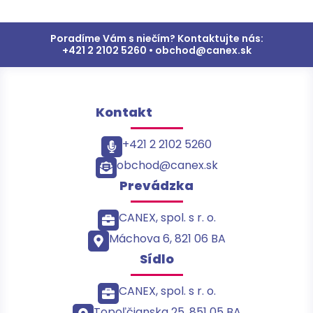
Poradíme Vám s niečím? Kontaktujte nás:
+421 2 2102 5260 • obchod@canex.sk
Kontakt
+421 2 2102 5260
obchod@canex.sk
Prevádzka
CANEX, spol. s r. o.
Máchova 6, 821 06 BA
Sídlo
CANEX, spol. s r. o.
Topoľčianska 25, 851 05 BA