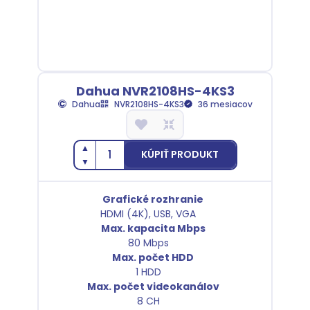
Dahua NVR2108HS-4KS3
Dahua
NVR2108HS-4KS3
36 mesiacov
▲
KÚPIŤ PRODUKT
▼
Grafické rozhranie
HDMI (4K), USB, VGA
Max. kapacita Mbps
80 Mbps
Max. počet HDD
1 HDD
Max. počet videokanálov
8 CH