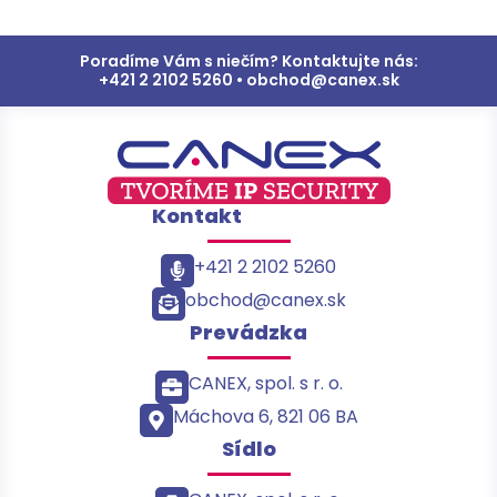
Poradíme Vám s niečím? Kontaktujte nás:
+421 2 2102 5260 • obchod@canex.sk
Kontakt
+421 2 2102 5260
obchod@canex.sk
Prevádzka
CANEX, spol. s r. o.
Máchova 6, 821 06 BA
Sídlo