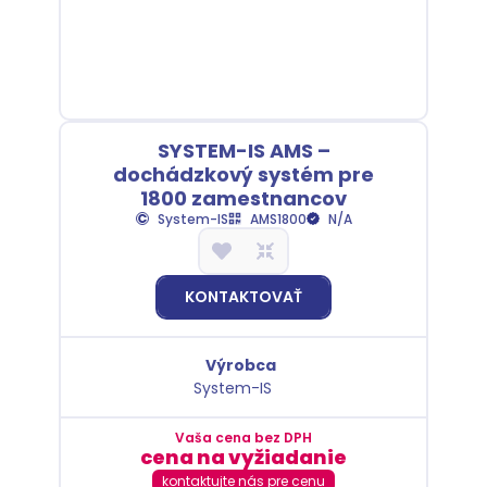
SYSTEM-IS AMS –
dochádzkový systém pre
1800 zamestnancov
System-IS
AMS1800
N/A
KONTAKTOVAŤ
Výrobca
System-IS
Vaša cena bez DPH
cena na vyžiadanie
kontaktujte nás pre cenu