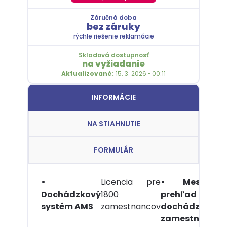
Záručná doba
bez záruky
rýchle riešenie reklamácie
Skladová dostupnosť
na vyžiadanie
Aktualizované:
15. 3. 2026 • 00:11
INFORMÁCIE
NA STIAHNUTIE
FORMULÁR
•
Licencia pre
• Mesačný
Dochádzkový
1800
prehľad
systém AMS
zamestnancov
dochádzky
d
zamestnanca