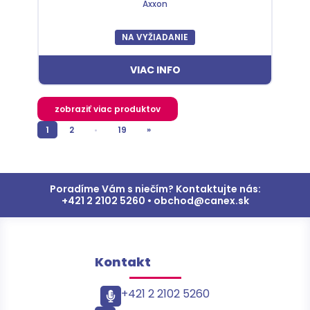
Axxon
NA VYŽIADANIE
VIAC INFO
zobraziť viac produktov
1
2
•
19
»
Poradíme Vám s niečím? Kontaktujte nás:
+421 2 2102 5260 • obchod@canex.sk
Kontakt
+421 2 2102 5260