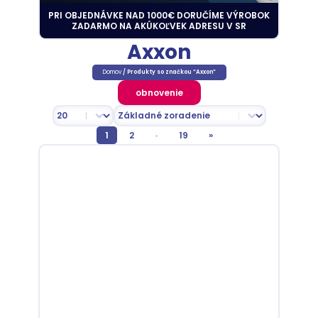
PRI OBJEDNÁVKE NAD 1000€ DORUČÍME VÝROBOK
ZADARMO NA AKÚKOĽVEK ADRESU V SR
Axxon
Domov
/ Produkty so značkou “Axxon”
obnovenie
Select number per page
Sort content
Zoradenie
1
2
•
19
»