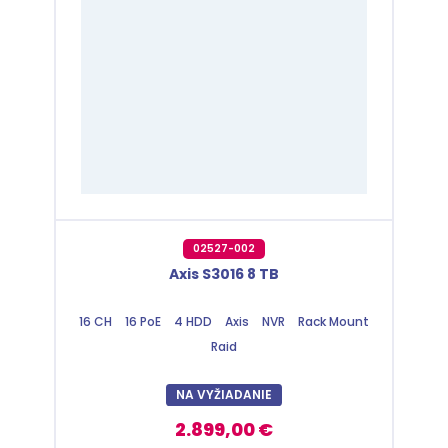
02527-002
Axis S3016 8 TB
16 CH
16 PoE
4 HDD
Axis
NVR
Rack Mount
Raid
NA VYŽIADANIE
2.899,00 €