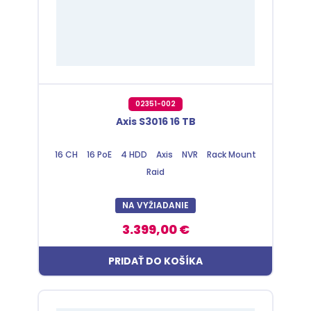
02351-002
Axis S3016 16 TB
16 CH
16 PoE
4 HDD
Axis
NVR
Rack Mount
Raid
NA VYŽIADANIE
3.399,00 €
PRIDAŤ DO KOŠÍKA