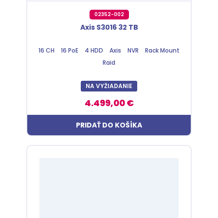
02352-002
Axis S3016 32 TB
16 CH
16 PoE
4 HDD
Axis
NVR
Rack Mount
Raid
NA VYŽIADANIE
4.499,00 €
PRIDAŤ DO KOŠÍKA