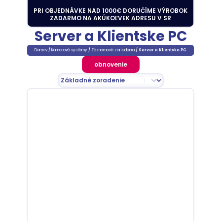
PRI OBJEDNÁVKE NAD 1000€ DORUČÍME VÝROBOK
ZADARMO NA AKÚKOĽVEK ADRESU V SR
Server a Klientske PC
Domov
/
Kamerové systémy
/
Záznamové zariadenia
/ Server a Klientske PC
obnovenie
Sort content
Zoradenie