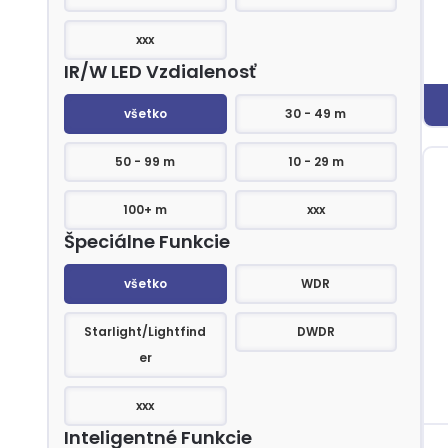
xxx
IR/W LED Vzdialenosť
IR/W LED Vzdialenosť
všetko
30 - 49 m
50 - 99 m
10 - 29 m
100+ m
xxx
Špeciálne Funkcie
Špeciálne Funkcie
všetko
WDR
Starlight/Lightfind
DWDR
er
xxx
Inteligentné Funkcie