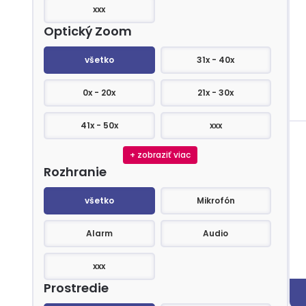
xxx
Optický Zoom
Optický Zoom
všetko
31x - 40x
0x - 20x
21x - 30x
41x - 50x
xxx
+ zobraziť viac
Rozhranie
Rozhranie
všetko
Mikrofón
Alarm
Audio
xxx
Prostredie