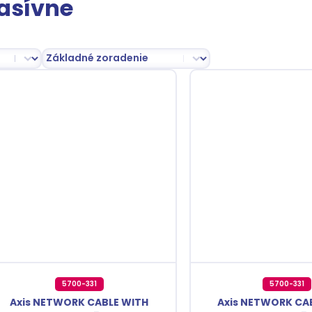
asívne
lect number per page
Zoradenie
Sort content
5700-331
5700-331
Axis NETWORK CABLE WITH
Axis NETWORK CA