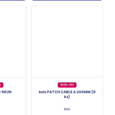
N
5506-451
-5EUN
Axis PATCH CABLE A 200MM (6
ks)
Axis