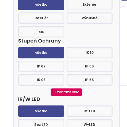
Prostredie
všetko
Exteriér
Interiér
Výbušné
xxx
Stupeň Ochrany
Stupeň Ochrany
všetko
IK 10
IP 67
IP 66
IK 08
IP 65
+ zobraziť viac
IR/W LED
IR/W LED
všetko
IR-LED
Bez LED
W-LED