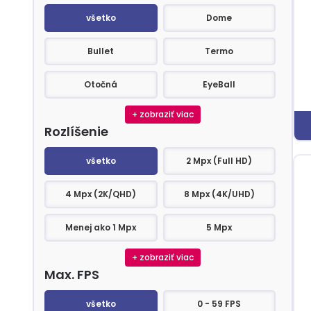
Prevedenie
všetko
Dome
Bullet
Termo
Otočná
EyeBall
+ zobraziť viac
Rozlíšenie
Rozlíšenie
všetko
2 Mpx (Full HD)
4 Mpx (2K/QHD)
8 Mpx (4K/UHD)
Menej ako 1 Mpx
5 Mpx
+ zobraziť viac
Max. FPS
Max. FPS
všetko
0 - 59 FPS