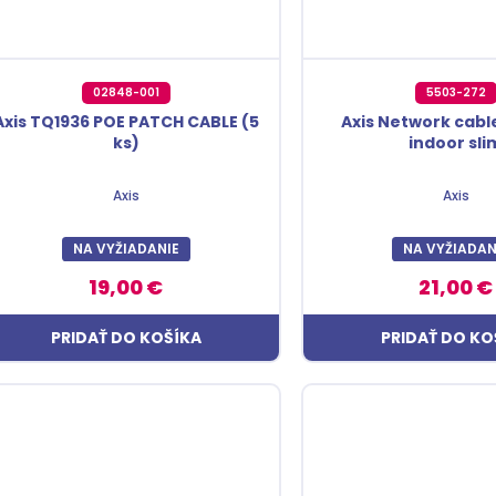
02848-001
5503-272
Axis TQ1936 POE PATCH CABLE (5
Axis Network cabl
ks)
indoor sli
Axis
Axis
NA VYŽIADANIE
NA VYŽIADAN
19,00 €
21,00 €
PRIDAŤ DO KOŠÍKA
PRIDAŤ DO KO