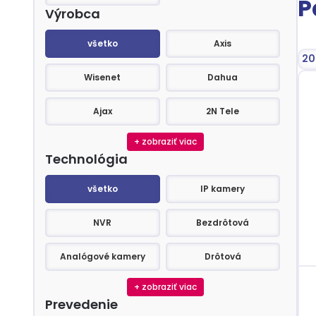
P
Výrobca
Výrobca
všetko
Axis
Se
Wisenet
Dahua
Ajax
2N Tele
+ zobraziť viac
Technológia
Technológia
všetko
IP kamery
NVR
Bezdrôtová
Analógové kamery
Drôtová
+ zobraziť viac
Prevedenie