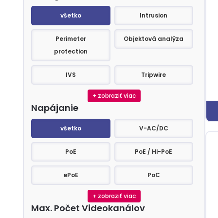
Inteligentné Funkcie
všetko
Intrusion
Perimeter
Objektová analýza
protection
IVS
Tripwire
+ zobraziť viac
Napájanie
Napájanie
všetko
V-AC/DC
PoE
PoE / Hi-PoE
ePoE
PoC
+ zobraziť viac
Max. Počet Videokanálov