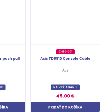
03180-001
 push pull
Axis TD8910 Console Cable
Axis
IE
NA VYŽIADANIE
45,00 €
ŠÍKA
PRIDAŤ DO KOŠÍKA