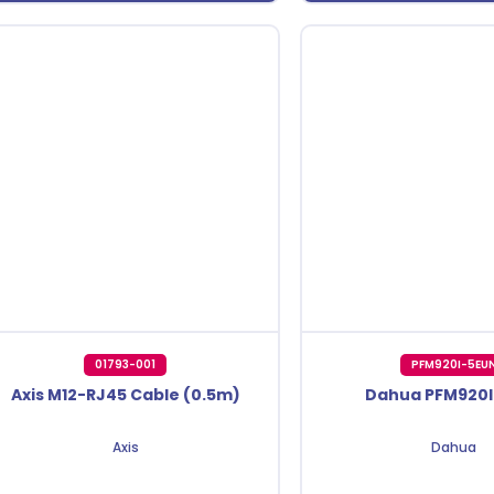
01793-001
PFM920I-5EU
Axis M12-RJ45 Cable (0.5m)
Dahua PFM920I
Axis
Dahua