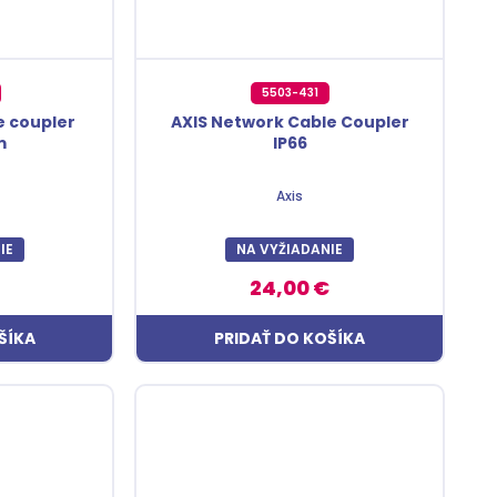
5503-431
e coupler
AXIS Network Cable Coupler
m
IP66
Axis
IE
NA VYŽIADANIE
24,00 €
ŠÍKA
PRIDAŤ DO KOŠÍKA