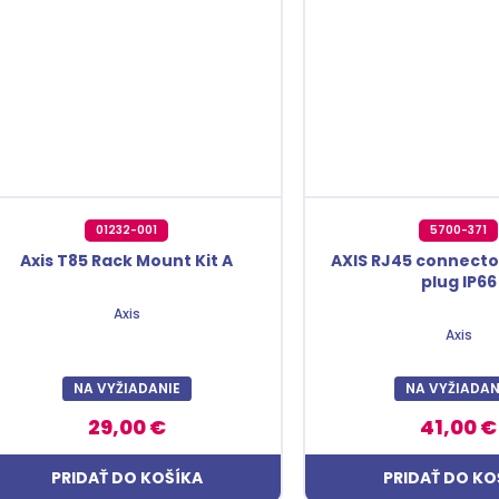
01232-001
5700-371
Axis T85 Rack Mount Kit A
AXIS RJ45 connector
plug IP66
Axis
Axis
NA VYŽIADANIE
NA VYŽIADAN
29,00 €
41,00 €
PRIDAŤ DO KOŠÍKA
PRIDAŤ DO KO