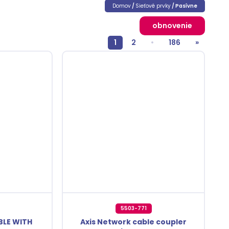
Domov
/
Sieťové prvky
/ Pasívne
obnovenie
1
2
•
186
»
5503-771
BLE WITH
Axis Network cable coupler