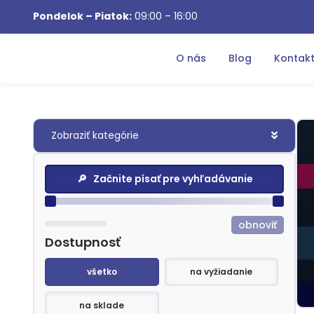
Pondelok – Piatok:
09:00 – 16:00
O nás
Blog
Kontak
Zobraziť kategórie
Search content
Vyhľadávanie
Cenové Rozpätie
obnoviť
Dostupnosť
Dostupnosť
všetko
na vyžiadanie
na sklade