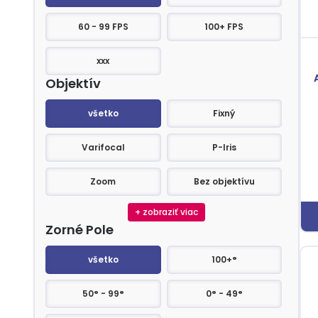
60 - 99 FPS
100+ FPS
xxx
Objektív
Objektív
všetko
Fixný
Varifocal
P-Iris
Zoom
Bez objektívu
+ zobraziť viac
Zorné Pole
Zorné Pole
všetko
100+°
50° - 99°
0° - 49°